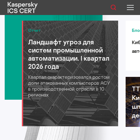
Публикации
Отчет
Бло
Ландшафт угроз для
Киб
Услуги
систем промышленной
авт
Уязвимости
автоматизации. I квартал
лог
2026 года
для
Статистика
Квартал охарактеризовался ростом
202
доли атакованных компьютеров АСУ
TT
в производственной отрасли в 10
регионах
Ки
Русский
шп
де