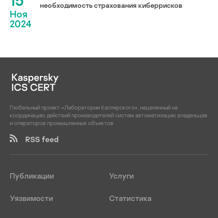
15
необходимость страхования киберрисков
Ноя
2024
Глобальный проект «Лаборатории Касперского», нацеленный на
координацию действий производителей систем автоматизации, владельцев
и операторов промышленных объектов
RSS feed
Публикации
Услуги
Уязвимости
Статистика