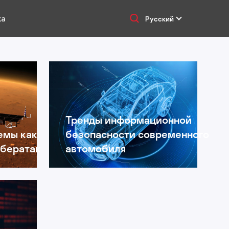
ка
Русский
Тренды информационной
емы как
безопасности современного
ибератак
автомобиля