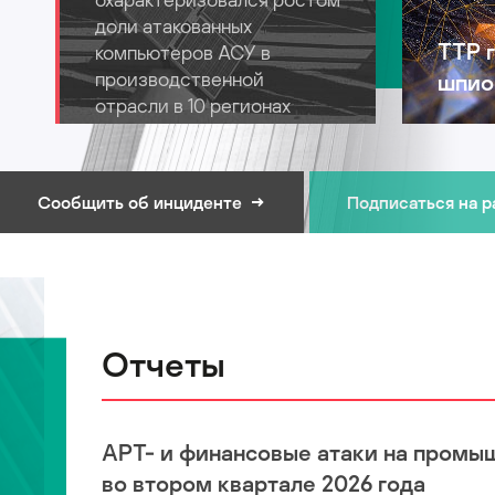
доли атакованных
TTP 
компьютеров АСУ в
производственной
шпио
отрасли в 10 регионах
Сообщить об инциденте
Подписаться на 
Отчеты
APT- и финансовые атаки на промы
во втором квартале 2026 года