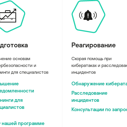
дготовка
Реагирование
чение основам
Скорая помощь при
ербезопасности и
кибератаках и расследова
нинги для специалистов
инцидентов
вышение
Обнаружение киберат
едомленности
Расследование
нинги для
инцидентов
циалистов
Консультации по запро
 нашей программе