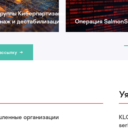
группы Киберпартизаны:
наж и дестабилизация
Операция SalmonS
рассылку
У
шленные организации
KL
ser