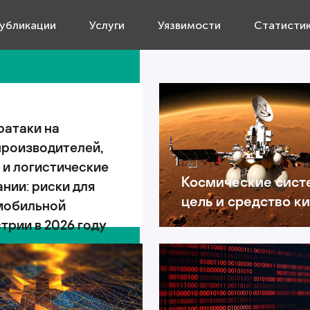
убликации
Услуги
Уязвимости
Статисти
ратаки на
производителей,
 и логистические
Космические сист
нии: риски для
цель и средство к
мобильной
трии в 2026 году