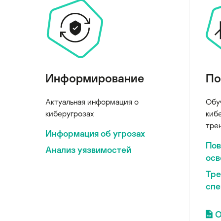
Информирование
По
Актуальная информация о
Обу
киберугрозах
киб
тре
Информация об угрозах
По
Анализ уязвимостей
осв
Тре
спе
О