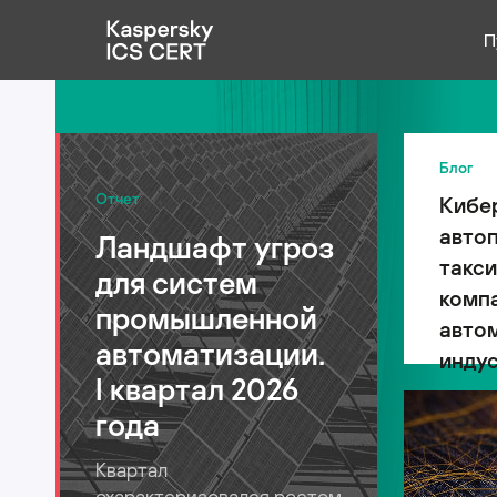
П
Публикации
Услуги
Блог
Отчет
Кибе
Уязвимости
авто
Ландшафт угроз
Статистика
такси
для систем
компа
промышленной
авто
автоматизации.
индус
Русский
I квартал 2026
года
Квартал
охарактеризовался ростом