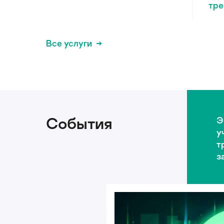
тре
Все услуги
События
Э
у
т
з