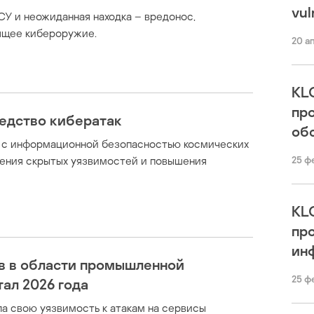
vul
СУ и неожиданная находка – вредонос,
оящее кибероружие.
20 а
KL
пр
редство кибератак
об
х с информационной безопасностью космических
ения скрытых уязвимостей и повышения
25 ф
KL
пр
ин
в в области промышленной
25 ф
ал 2026 года
а свою уязвимость к атакам на сервисы