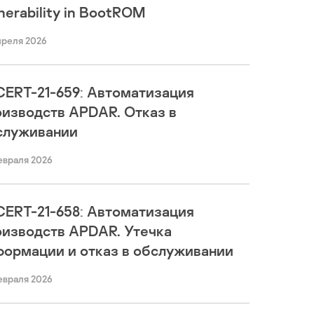
nerability in BootROM
преля 2026
CERT-21-659: Автоматизация
оизводств APDAR. Отказ в
служивании
евраля 2026
CERT-21-658: Автоматизация
оизводств APDAR. Утечка
формации и отказ в обслуживании
евраля 2026