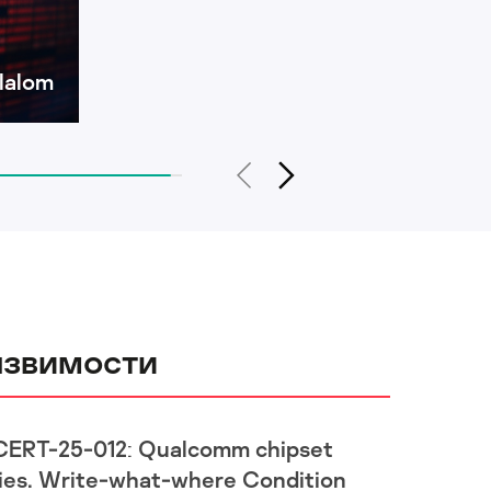
lalom
язвимости
CERT-25-012: Qualcomm chipset
ies. Write-what-where Condition