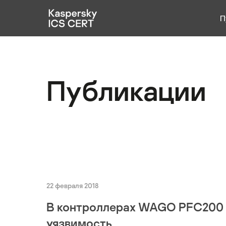
П
Публикации
Услуги
Публикации
Уязвимости
Статистика
Русский
22 февраля 2018
В контроллерах WAGO PFC200 
уязвимость