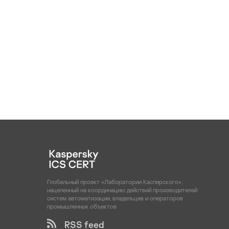
Глобальный проект «Лаборатории Касперского»,
нацеленный на координацию действий производителей
систем автоматизации, владельцев и операторов
промышленных объектов
RSS feed