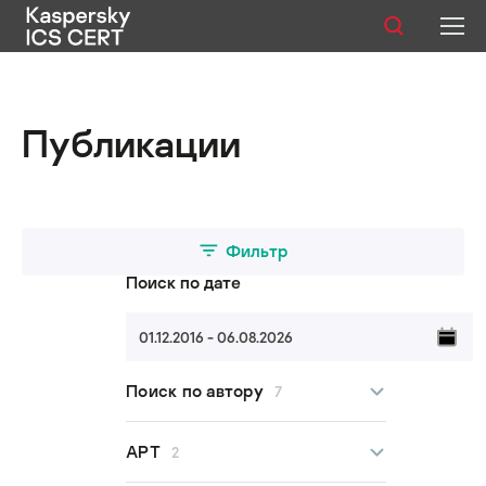
Публикации
Публикации
Услуги
Уязвимости
Статистика
Фильтр
Поиск по дате
01.12.2016 - 06.08.2026
Русский
Поиск по автору
7
Все авторы
APT
2
Kaspersky ICS CERT Team