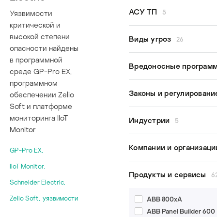
Денис Бабаев
GreyEnergy
АСУ ТП
5
Уязвимости
Евгений Гончаров
Lazarus
критической и
Владимир Дащенко
высокой степени
безопасность АСУ ТП
Виды угроз
26
Вячеслав Копейцев
опасности найдены
исследования
Екатерина Рудина
в программной
кибербезопасность 
APT
Вредоносные програм
Дмитрий Сатанин
среде GP-Pro EX,
модель угроз
Argument injection
программном
промышленная
BlueBorne
Bad Rabbit
Законы и регулирован
обеспечении Zelio
кибербезопасность
COVID-19
Dragonfly
Soft и платформе
FragmentSmack
Dustman
мониторинга IIoT
187-ФЗ
Индустрии
5
KRACK
Emotet
Monitor
Закон о КИИ
Meltdown
ExPetr
законотворчество
водоснабжение
Компании и организац
MitM
GP-Pro EX
,
Leafminer
кибербезопасность
медицинские учрежд
Path traversal
MartyMcFly
автомобилей
IIoT Monitor
,
умное производство
ABB
SegmentSmack
Продукты и сервисы
6
Maze
кибероружие
умные города
Schneider Electric
,
Abbott
Spectre
Mirai
критическая инфраст
энергетика
Advantech
SQL Injection
Zelio Soft
,
уязвимости
ABB 800xA
OMG
Allen Bradley
TTP
ABB Panel Builder 600
PoetRAT