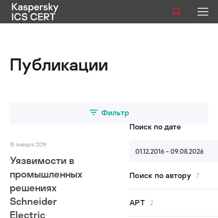
Публикации
Публикации
Услуги
Уязвимости
Статистика
Фильтр
Поиск по дате
15 января 2019
01.12.2016 - 09.08.2026
Русский
Уязвимости в
промышленных
Поиск по автору
7
решениях
Schneider
Все авторы
APT
2
Kaspersky ICS CERT
Electric