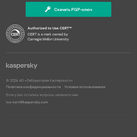
Panel Builder
Red Team
PCS7
Скачать PGP-ключ
Rheinmetall Group
PC Worx
Rockwell Automation
PowerLogic
Schneider Electric
Authorized to Use CERT™
SCALANCE
Siemens
CERT is a mark owned by
SESU
Carnegie Mellon University
Stadler
SICK MSC800
Symantec
Siemens EN100
US-CERT
SIMATIC
WAGO
SIMATIC PCS7
Wecon
SIMATIC WinCC
Yokogawa
© 2026 АО «Лаборатория Касперского»
SINUMERIK
Политика конфиденциальности
Условия использования
Yoroi
SiNVR 3
Если у вас остались вопросы, напишите нам
Береговая охрана СШ
SIPROTEC
ics-cert@kaspersky.com
Лаборатория Касперс
SPPA-T3000
Одинцовский Водока
Stratix
TD Keypad Designer
Telem-GW6/GWM