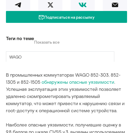
Подписаться на рассылку
Теги по теме
Показать все
WAGO
промышленные коммутаторы
В промышленных коммутаторах WAGO 852-303, 852-
1305 и 852-1505
обнаружены опасные уязвимости
.
уязвимости
Успешная эксплуатация этих уязвимостей позволяет
удаленно скомпрометировать управляемый
коммутатор, что может привести к нарушению связи и
root-доступу к операционной системе устройства.
Наиболее опасные уязвимости, получившие оценку в
9,8 баллов по шкале CVSS v.3, вызваны использованием