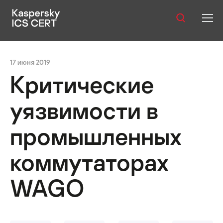
Оглавление:
Публикации
17 июня 2019
Услуги
Критические
Уязвимости
уязвимости в
Статистика
промышленных
коммутаторах
Русский
WAGO