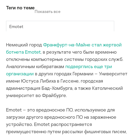
Теги по теме
Показать все
Emotet
Ryuk
Немецкий город
Франкфурт-на-Майне стал жертвой
ботнета Emotet
, в результате чего были временно
программы-вымогатели
отключены компьютерные системы городских служб.
Аналогичным кибератакам
подверглись еще три
фишинг
организации
в других городах Германии – Университет
имени Юстуса Либиха в Гиссене, городская
администрация Бад-Хомбурга, а также Католический
университет во Фрайбурге.
Emotet – это вредоноcное ПО, используемое для
загрузки другого вредоносного ПО на зараженное
устройство. Emotet распространяется
преимущественно путем рассылки фишинговых писем,