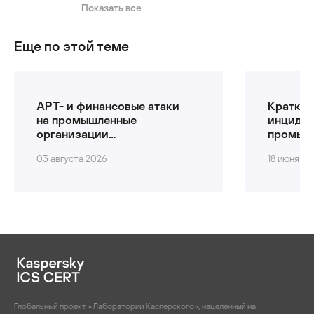
Показать все
фишинг
Еще по этой теме
APT- и финансовые атаки
Краткий
на промышленные
инциден
организации
промыш
во втором квартале
кибербе
03 августа 2026
18 июня 2
2026 года
за перв
Глобальный проект «Лаборатории Касперского», нацеленный на