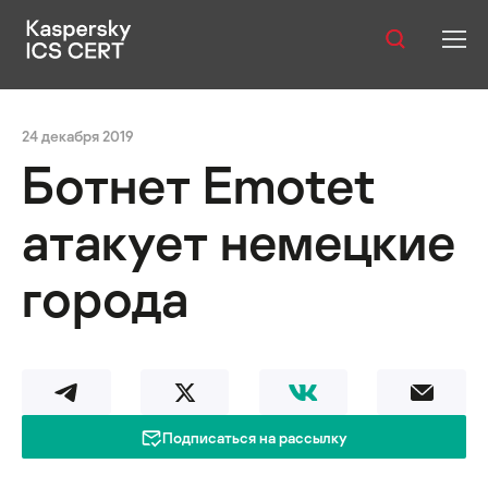
Оглавление:
Публикации
24 декабря 2019
Услуги
Ботнет Emotet
Уязвимости
атакует немецкие
Статистика
города
Русский
Подписаться на рассылку