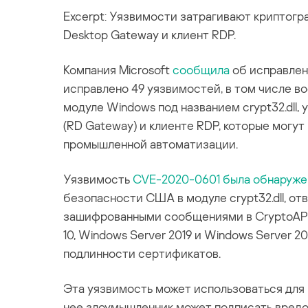
Excerpt: Уязвимости затрагивают криптогра
Desktop Gateway и клиент RDP.
Компания Microsoft
сообщила
об исправлен
исправлено 49 уязвимостей, в том числе во
модуле Windows под названием crypt32.dll
(RD Gateway) и клиенте RDP, которые могу
промышленной автоматизации.
Уязвимость
CVE-2020-0601
была обнаруже
безопасности США в модуле crypt32.dll, 
зашифрованными сообщениями в CryptoAPI.
10, Windows Server 2019 и Windows Server 2
подлинности сертификатов.
Эта уязвимость может использоваться для
нее злоумышленник может подписать вредо