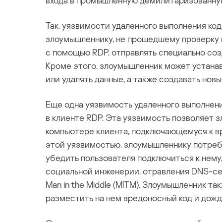
входа в промышленную демилитаризованную з
Так, уязвимости удаленного выполнения ко
злоумышленнику, не прошедшему проверку 
с помощью RDP, отправлять специально соз
Кроме этого, злоумышленник может устана
или удалять данные, а также создавать нов
Еще одна уязвимость удаленного выполнени
в клиенте RDP. Эта уязвимость позволяет 
компьютере клиента, подключающемуся к в
этой уязвимостью, злоумышленнику потребу
убедить пользователя подключиться к нему
социальной инженерии, отравления DNS-сер
Man in the Middle (MITM). Злоумышленник т
разместить на нем вредоносный код и дожд