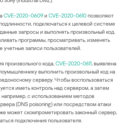
ону (Industrial DMZ).
да
CVE-2020-0609
и
CVE-2020-0610
позволяют
подлинности, подключаться к целевой системе
данные запросы и выполнять произвольный код.
вливать программы, просматривать, изменять
ые учетные записи пользователей.
я произвольного кода,
CVE-2020-0611
, выявлена
злоумышленнику выполнить произвольный код на
редоносному серверу. Чтобы воспользоваться
ется иметь контроль над сервером, а затем
, например, с использованием методов
вера (DNS poisoning) или посредством атаки
акже может скомпрометировать законный сервер,
аться подключения пользователя.