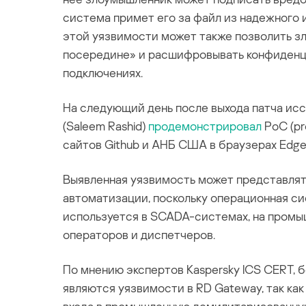
система примет его за файл из надежного 
этой уязвимости может также позволить з
посередине» и расшифровывать конфиденц
подключениях.
На следующий день после выхода патча ис
(Saleem Rashid)
продемонстрировал
PoC (pr
сайтов Github и АНБ США в браузерах Edge
Выявленная уязвимость может представля
автоматизации, поскольку операционная с
используется в SCADA-системах, на промы
операторов и диспетчеров.
По мнению экспертов Kaspersky ICS CERT,
являются уязвимости в RD Gateway, так ка