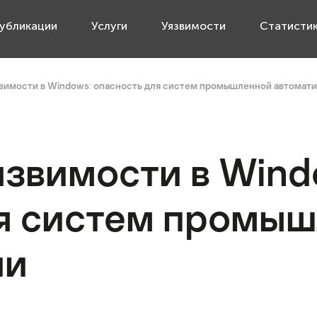
убликации
Услуги
Уязвимости
Статисти
вимости в Windows: опасность для систем промышленной автомат
звимости в Wind
ля систем промы
ии