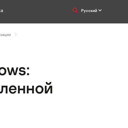
ка
Русский
изации
ows:
шленной