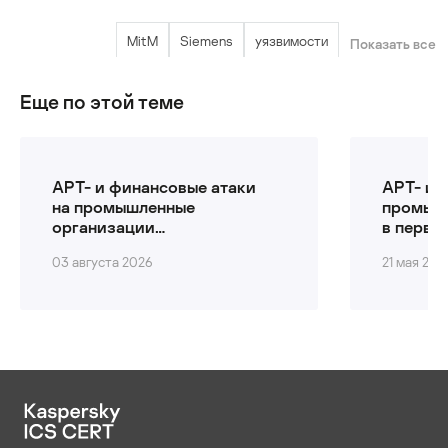
MitM
Siemens
уязвимости
Показать все
Еще по этой теме
APT- и финансовые атаки
APT- и 
на промышленные
промыш
организации
в перво
во втором квартале
03 августа 2026
21 мая 202
2026 года