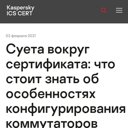
Оглавление:
Публикации
02 февраля 2021
Услуги
Суета вокруг
Уязвимости
сертификата: что
Статистика
стоит знать об
особенностях
Русский
конфигурирования
коммутаторов