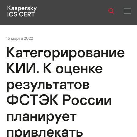
Оглавление:
Публикации
15 марта 2022
Услуги
Категорирование
Уязвимости
КИИ. К оценке
Статистика
результатов
ФСТЭК России
Русский
планирует
привлекать