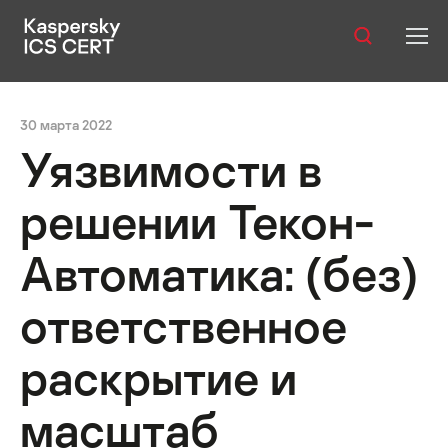
Оглавление:
Публикации
30 марта 2022
Услуги
Уязвимости в
Уязвимости
решении Текон-
Статистика
Автоматика: (без)
ответственное
Русский
раскрытие и
масштаб