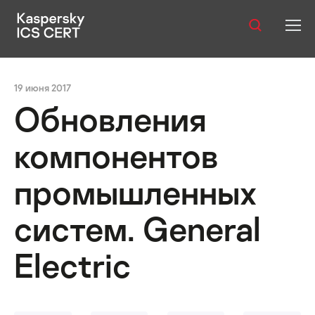
Оглавление:
Публикации
19 июня 2017
Услуги
Обновления
Уязвимости
компонентов
Статистика
промышленных
систем. General
Русский
Electric