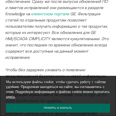
обеспечения. Сразу же после выпуска обновлений ПО
и пакетов исправлений они размещаются в разделе
Knowledge на
клиентском портале
GE. Фильтрация
статей по отдельным продуктам позволяет
пользователям получать информацию о тех продуктах,
которые их интересуют. Все обновления для GE
HMI/SCADA CIMPLICITY являются кумулятивными. Это
значит, что последнее по времени обновление всегда
содержит все доступные на данный момент
исправления.
Чтобы без задержек узнавать о появлении
предупреждений безопасности и новой информации,
вы можете подписаться на уведомления в личном
Мы используем файлы cookie, чтобы сделать работу с сайтом
удобнее. Продолжая находиться на сайте, вы соглашаетесь с
кабинете на сайте клиентской поддержки компании.
этим. Подробную информацию о файлах cookie можно прочитать
Инструкции можно найти по ссылке:
How to sign up for
здесь
.
Auto-Notifications for updates
.
ПРИНЯТЬ И ЗАКРЫТЬ
Компания General Electric просит пользователей