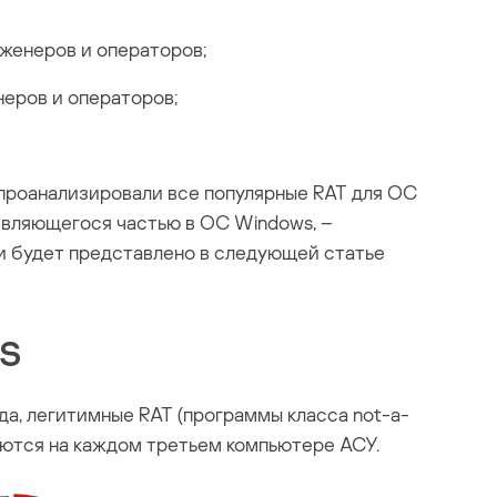
женеров и операторов;
еров и операторов;
проанализировали все популярные RAT для ОС
являющегося частью в ОС Windows, –
и будет представлено в следующей статье
CS
да, легитимные RAT (программы класса not-a-
зуются на каждом третьем компьютере АСУ.