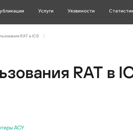
убликации
Услуги
Уязвимости
Статисти
льзования RAT в ICS
ьзования RAT в I
ютеры АСУ