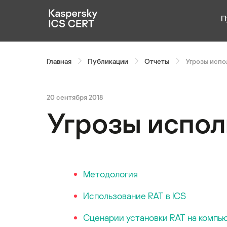
П
Оглавление:
Публикации
Главная
Публикации
Отчеты
Угрозы испо
Услуги
Уязвимости
20 сентября 2018
Угрозы испол
Статистика
Русский
Методология
Использование RAT в ICS
Сценарии установки RAT на компь