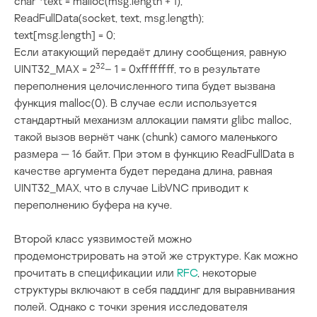
char *text = malloc(msg.length + 1);

ReadFullData(socket, text, msg.length);

text[msg.length] = 0;
Если атакующий передаёт длину сообщения, равную
32
UINT32_MAX = 2
– 1 = 0xffffffff, то в результате
переполнения целочисленного типа будет вызвана
функция
malloc(0)
. В случае если используется
стандартный механизм аллокации памяти glibc malloc,
такой вызов вернёт чанк (chunk) самого маленького
размера — 16 байт. При этом в функцию
ReadFullData
в
качестве аргумента будет передана длина, равная
UINT32_MAX, что в случае LibVNC приводит к
переполнению буфера на куче.
Второй класс уязвимостей можно
продемонстрировать на этой же структуре. Как можно
прочитать в спецификации или
RFC
, некоторые
структуры включают в себя паддинг для выравнивания
полей. Однако с точки зрения исследователя