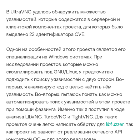
В UltraVNC удалось обнаружить множество
уязвимостей, которые содержатся в серверной и
клиентской компонентах проекта, для которых было
выделено 22 идентификатора CVE.
Одной из особенностей этого проекта является его
специализация на Windows системах. При
исследовании проектов, которые можно
скомпилировать под GNU/Linux, я предпочитаю
подходить к поиску уязвимостей с двух сторон. Во-
первых, я анализирую код с целью найти в нём
уязвимость. Во-вторых, пытаюсь понять, как можно
автоматизировать поиск уязвимостей в этом проекте
при помощи фаззинга. Именно так я поступил в ходе
анализа LibVNC, TurboVNC и TightVNC. Для таких
проектов очень легко написать обёртку для
libfuzzer
, так
как проект не зависит от реализации сетевого API
конкретной ОС — для этого реализован