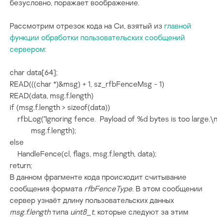
безусловно, поражает воображение.
Рассмотрим отрезок кода на Си, взятый из
главной
функции обработки пользовательских сообщений
сервером
:
char data[64];

READ(((char *)&msg) + 1, sz_rfbFenceMsg - 1)

READ(data, msg.f.length)

if (msg.f.length > sizeof(data))

    rfbLog("Ignoring fence.  Payload of %d bytes is too large.\n"
           msg.f.length);

else

    HandleFence(cl, flags, msg.f.length, data);

return;
В данном фрагменте кода происходит считывание
сообщения формата
rfbFenceType
. В этом сообщении
сервер узнаёт длину пользовательских данных
msg.f.length
типа
uint8_t
, которые следуют за этим