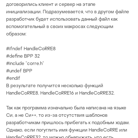
договорились клиент и сервер на этапе
инициализации. Подразумевается, что в другом файле
разработчик будет использовать данный файл как
вспомогательный в своих макросах следующим
образом:
#ifndef HandleCoRRE8

#define BPP 32

#include ”corre.h”

#undef BPP

#endif
В результате получится несколько функций
HandleCoRRE8
,
HandleCoRRE16
и
HandleCoRRE32
.
Так как программа изначально была написана на языке
Си, а не Си++, то из-за отсутствия шаблонов
разработчикам пришлось прибегать к подобным ходам.
Однако, если погуглить имя функции
HandleCoRRE
или
HandleCoRRE32
, то можно обнаружить, что есть