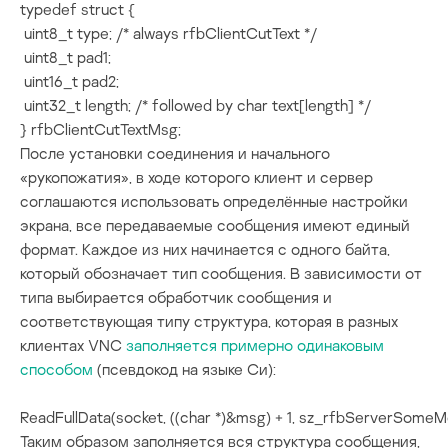
typedef struct {

 uint8_t type; /* always rfbClientCutText */

 uint8_t pad1;

 uint16_t pad2;

 uint32_t length; /* followed by char text[length] */

} rfbClientCutTextMsg;
После установки соединения и начального
«рукопожатия», в ходе которого клиент и сервер
соглашаются использовать определённые настройки
экрана, все передаваемые сообщения имеют единый
формат. Каждое из них начинается с одного байта,
который обозначает тип сообщения. В зависимости от
типа выбирается обработчик сообщения и
соответствующая типу структура, которая в разных
клиентах VNC
заполняется примерно одинаковым
способом
(псевдокод на языке Си):
ReadFullData(socket, ((char *)&msg) + 1, sz_rfbServerSomeM
Таким образом заполняется вся структура сообщения,