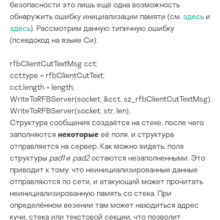
безопасности это лишь ещё одна возможность
обнаружить ошибку инициализации памяти (см.
здесь
и
здесь
). Рассмотрим данную типичную ошибку
(псевдокод на языке Си):
rfbClientCutTextMsg cct;

cct.type = rfbClientCutText;

cct.length = length;

WriteToRFBServer(socket, &cct, sz_rfbClientCutTextMsg);

WriteToRFBServer(socket, str, len);
Структура сообщения создаётся на стеке, после чего
заполняются
некоторые
её поля, и структура
отправляется на сервер. Как можно видеть, поля
структуры
pad1
и
pad2
остаются незаполненными. Это
приводит к тому, что неинициализированные данные
отправляются по сети, и атакующий может прочитать
неинициализированную память со стека. При
определённом везении там может находиться адрес
кучи, стека или текстовой секции, что позволит