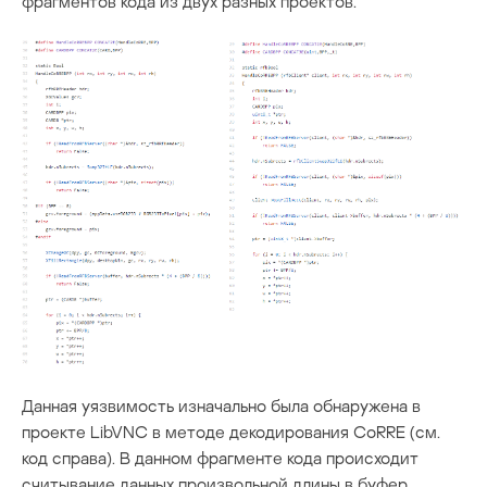
фрагментов кода из двух разных проектов.
Данная уязвимость изначально была обнаружена в
проекте LibVNC в методе декодирования CoRRE (см.
код справа). В данном фрагменте кода происходит
считывание данных произвольной длины в буфер