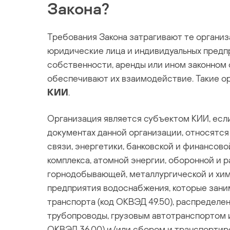
Закона?
Требования Закона затрагивают те организ
юридические лица и индивидуальных предп
собственности, аренды или ином законном
обеспечивают их взаимодействие. Такие о
КИИ
.
Организация является субъектом КИИ, если
документах данной организации, относятся 
связи, энергетики, банковской и финансов
комплекса, атомной энергии, оборонной и
горнодобывающей, металлургической и хи
предприятия водоснабжения, которые зан
транспорта (код ОКВЭД 49.50), распределе
трубопроводы, грузовым автотранспортом 
ОКВЭД 36.00) и/или сбором и транспортиро