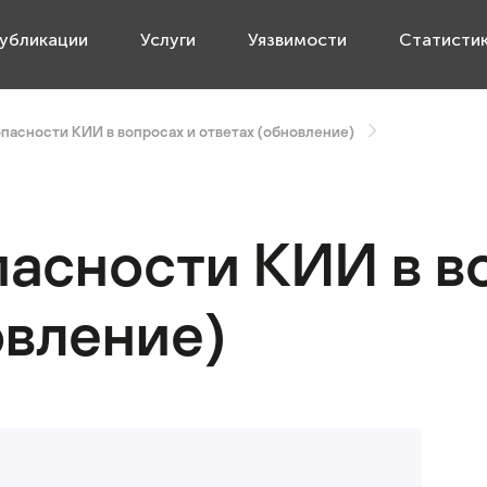
убликации
Услуги
Уязвимости
Статисти
?
Как проводить категорирование объектов КИИ?
Чт
опасности КИИ в вопросах и ответах (обновление)
пасности КИИ в в
овление)