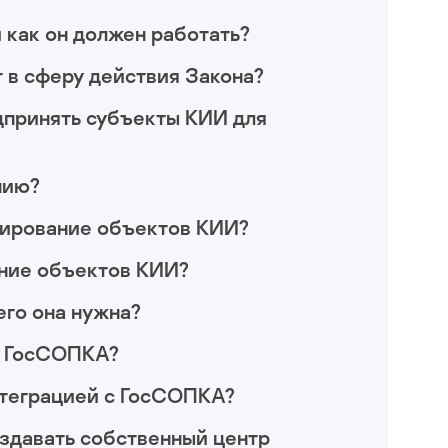
 как он должен работать?
 в сферу действия Закона?
дпринять субъекты КИИ для
нию?
рирование объектов КИИ?
ание объектов КИИ?
его она нужна?
м ГосСОПКА?
нтеграцией с ГосСОПКА?
здавать собственный центр