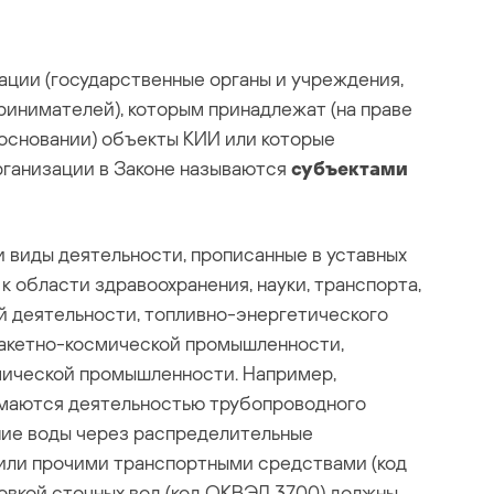
ации (государственные органы и учреждения,
ринимателей), которым принадлежат (на праве
 основании) объекты КИИ или которые
рганизации в Законе называются
субъектами
 виды деятельности, прописанные в уставных
к области здравоохранения, науки, транспорта,
ой деятельности, топливно-энергетического
 ракетно-космической промышленности,
мической промышленности. Например,
имаются деятельностью трубопроводного
ние воды через распределительные
или прочими транспортными средствами (код
вкой сточных вод (код ОКВЭД 37.00) должны