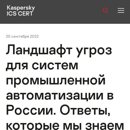
Оглавление:
Публикации
еды из интернета и почты?
Отличается ли ситуация в раз
20 сентября 2022
Услуги
Ландшафт угроз
Уязвимости
для систем
Статистика
промышленной
автоматизации в
Русский
России. Ответы,
которые мы знаем