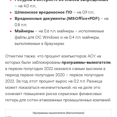
– на 4,0 п.п.;
Шпионское вредоносное ПО
– на 0,9 п.п.;
Вредоносные документы (MSOffice+PDF)
– на
0,8 п.п;
Майнеры
– на 0,6 п.п. майнеры – исполняемые
файлы для OC Windows и на 0,4 п.п. майнеры,
выполняемые в браузерах.
Отметим также, что процент компьютеров АСУ, на
которых были заблокированы
программы-вымогатели
,
в первом полугодии 2022 оказался самым высоким в
период первое полугодие 2020 – первое полугодие
2022. За год этот процент вырос на 0,2 п.п. Разница
может показаться незначительной, но на деле это
означает повышение риска серьезных финансовых
потерь для сотен атакованных промышленных компаний.