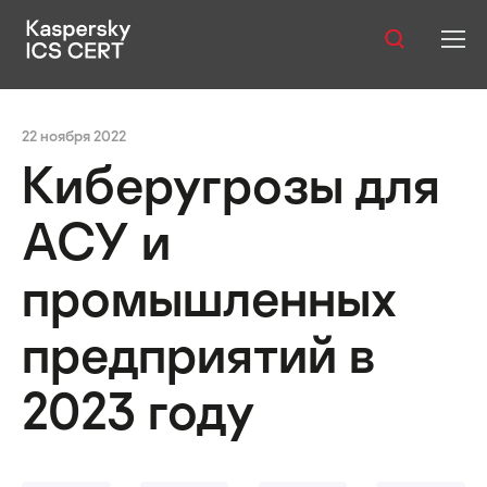
Оглавление:
Публикации
 техники и тактики будущих атак
Вместо заключения
22 ноября 2022
Услуги
Киберугрозы для
Уязвимости
АСУ и
Статистика
промышленных
предприятий в
Русский
2023 году