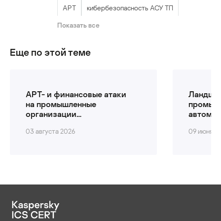
APT
кибербезопасность АСУ ТП
Показать все
промышленная кибербезопасность
Еще по этой теме
уязвимости
фишинг
APT- и финансовые атаки
Ландшаф
на промышленные
промыш
организации
автомат
во втором квартале
квартал
03 августа 2026
09 июня 2
2026 года