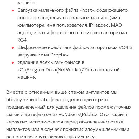
машины.
Загрузка маленького файла «host», содержащего
основные сведения о локальной машине (имя
компьютера, имя пользователя, IP-адрес, MAC-
адрес) и зашифрованного с помощью алгоритма
RC4.
Шифрование всех «.rar» файлов алгоритмом RC4 и
загрузка их на Dropbox.
Удаление всех «.rar» файлов в
«C:\ProgramData\NetWorks\ZZ» на локальной
машине.
Вместе с описанным выше стеком имплантов мы
обнаружили «.bat» файл, содержащий скрипт,
предназначенный для удаления файлов промежуточных
шагов и артефактов из «c:\Users\Public». Этот скрипт,
вероятно, использовался перед обновлением стека
имплантов или в случаях принятия злоумышленниками
решения покинуть зараженную машину.