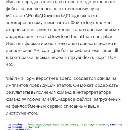
Имплант предназначен для отправки единственного
файла, размещенного по статическому пути
«C:\Users\Public\Downloads\111.log» (жестко
закодированному в импланте). Файл «.log» должен
отправляться в виде вложения в электронном письме,
содержащем текст «Download the attachment pls.».
Имплант форматировал тело электронного письма и
использовал API «curl_perform» библиотеки libcurl.dll
для отправки письма через smtp.yandex.ru, порт TCP
465.
Файл «111.log», вероятнее всего, создается одним из
имплантов предыдущих этапов. Он может содержать
результаты выполнения команд в интерпретаторе
команд Windows или URL-адреса файлов, загруженных
на файлообменный сервис описанным выше
инструментом.