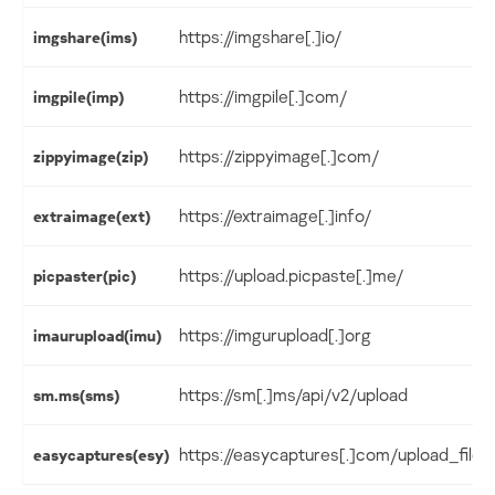
https://imgshare[.]io/
imgshare(ims)
https://imgpile[.]com/
imgpile(imp)
https://zippyimage[.]com/
zippyimage(zip)
https://extraimage[.]info/
extraimage(ext)
https://upload.picpaste[.]me/
picpaster(pic)
https://imgurupload[.]org
imaurupload(imu)
https://sm[.]ms/api/v2/upload
sm.ms(sms)
https://easycaptures[.]com/upload_file
easycaptures(esy)