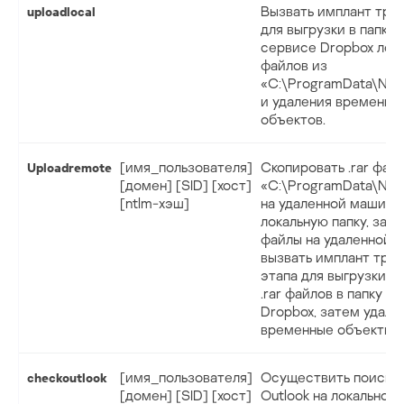
Вызвать имплант трет
uploadlocal
для выгрузки в папку 
сервисе Dropbox лока
файлов из
«C:\ProgramData\Net
и удаления временны
объектов.
[имя_пользователя]
Скопировать .rar фай
Uploadremote
[домен] [SID] [хост]
«C:\ProgramData\Net
[ntlm-хэш]
на удаленной машине
локальную папку, зат
файлы на удаленной 
вызвать имплант трет
этапа для выгрузки л
.rar файлов в папку н
Dropbox, затем удали
временные объекты
[имя_пользователя]
Осуществить поиск п
checkoutlook
[домен] [SID] [хост]
Outlook на локальном