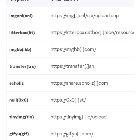
https://img[.]onl/api/upload.php
imgonl(onl)
https://litterbox.catbox[.]moe/resources/
litterbox(lit)
https://imgbb[.]com/
imgbb(ibb)
https://transfer[.]sh
transfer(trs)
https://share.schollz[.]com
schollz
https://0x0[.]st/
null(0x0)
https://tinyimg[.]io/upload
tinyimg(tin)
https://gifyu[.]com/
gifyu(gif)