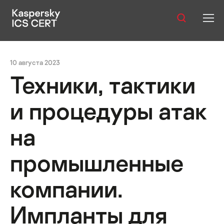
Оглавление:
Публикации
лючение
Рекомендации
Приложение I — Индикаторы
10 августа 2023
Услуги
Техники, тактики
Уязвимости
и процедуры атак
Статистика
на
промышленные
Русский
компании.
Импланты для