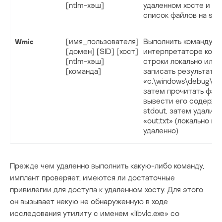
[ntlm-хэш]
удаленном хосте и в
список файлов на stdo
[имя_пользователя]
Выполнить команду в
Wmic
[домен] [SID] [хост]
интерпретаторе ком
[ntlm-хэш]
строки локально или 
[команда]
записать результат в
«c:\windows\debug\out.
затем прочитать фай
вывести его содержи
stdout, затем удалит
«out.txt» (локально ил
удаленно)
Прежде чем удаленно выполнить какую-либо команду,
имплант проверяет, имеются ли достаточные
привилегии для доступа к удаленном хосту. Для этого
он вызывает некую не обнаруженную в ходе
исследования утилиту с именем «libvlc.exe» со