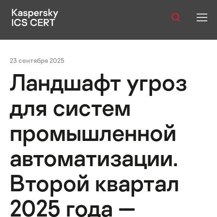
Оглавление:
Публикации
Россия
Методика подготовки статистики
23 сентября 2025
Услуги
Ландшафт угроз
Уязвимости
для систем
Статистика
промышленной
автоматизации.
Русский
Второй квартал
2025 года —