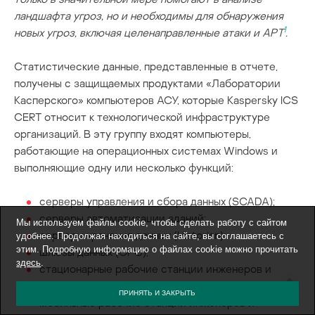
ландшафта угроз, но и необходимы для обнаружения
1
новых угроз, включая целенаправленные атаки и APT
.
Статистические данные, представленные в отчете,
получены с защищаемых продуктами «Лаборатории
Касперского» компьютеров АСУ, которые Kaspersky ICS
CERT относит к технологической инфраструктуре
организаций. В эту группу входят компьютеры,
работающие на операционных системах Windows и
выполняющие одну или несколько функций:
серверы управления и сбора данных (SCADA);
серверы автоматизации зданий;
Мы используем файлы cookie, чтобы сделать работу с сайтом
серверы хранения данных (Historian);
удобнее. Продолжая находиться на сайте, вы соглашаетесь с
этим. Подробную информацию о файлах cookie можно прочитать
шлюзы данных (OPC);
здесь
.
стационарные рабочие станции инженеров и
операторов;
ПРИНЯТЬ И ЗАКРЫТЬ
мобильные рабочие станции инженеров и