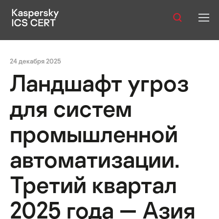
Оглавление:
Публикации
Юго-Восточная Азия
Восточная Азия
Южная Ази
24 декабря 2025
Услуги
Ландшафт угроз
Уязвимости
для систем
Статистика
промышленной
автоматизации.
Русский
Третий квартал
2025 года — Азия