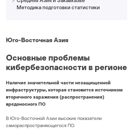
Средняя Азия и Закавказье
программы-шпионы
Методика подготовки статистики
производственный сектор
статистика
Юго-Восточная Азия
строительство
Основные проблемы
фишинг
кибербезопасности в регионе
Наличие значительной части незащищенной
инфраструктуры, которая становится источником
вторичного заражения (распространения)
вредоносного ПО
В Юго-Восточной Азии высокие показатели
самораспространяющегося ПО.