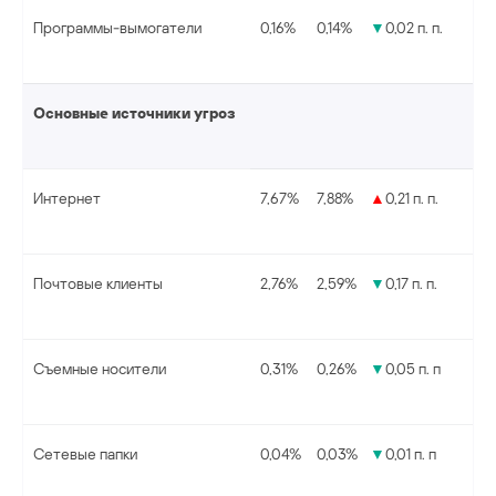
Программы-вымогатели
0,16%
0,14%
▼
0,02 п. п.
Основные источники угроз
Интернет
7,67%
7,88%
▲
0,21 п. п.
Почтовые клиенты
2,76%
2,59%
▼
0,17 п. п.
Съемные носители
0,31%
0,26%
▼
0,05 п. п
Сетевые папки
0,04%
0,03%
▼
0,01 п. п