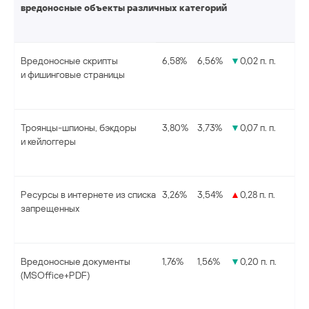
вредоносные объекты различных категорий
Вредоносные скрипты
6,58%
6,56%
▼
0,02 п. п.
и фишинговые страницы
Троянцы-шпионы, бэкдоры
3,80%
3,73%
▼
0,07 п. п.
и кейлоггеры
Ресурсы в интернете из списка
3,26%
3,54%
▲
0,28 п. п.
запрещенных
Вредоносные документы
1,76%
1,56%
▼
0,20 п. п.
(MSOffice+PDF)