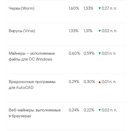
Черви (Worm)
1,60%
1,33%
▼
0,27 п. п.
Вирусы (Virus)
1,33%
1,31%
▼
0,02 п. п.
Майнеры — исполняемые
0,60%
0,59%
▼
0,01 п. п.
файлы для ОС Windows
Вредоносные программы
0,29%
0,30%
▲
0,01 п. п.
для AutoCAD
Веб-майнеры, выполняемые
0,24%
0,22%
▼
0,02 п. п.
в браузерах