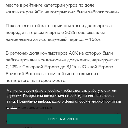
месте в рейтинге категорий угроз по доле
компьютеров АСУ, на которых они были заблокированы.
Показатель этой категории снижался два квартала
подряд и в первом квартале 2026 года оказался
наименьшим за исследуемый период — 1,56%.
В регионах доля компьютеров АСУ, на которых были
заблокированы вредоносные документы, варьирует от
0,43% в Северной Европе до 3,14% в Южной Европе.
Ближний Восток в этом рейтинге поднялся с
четвертого на второе место.
Мы используем файлы cookie, чтобы сделать работу с сайтом
Показатель за квартал увеличился только в двух
удобнее. Продолжая находиться на сайте, вы соглашаетесь с
регионах — в Австралии и Новой Зеландии и в России,
этим. Подробную информацию о файлах cookie можно прочитать
здесь
.
да и то незначительно.
ПРИНЯТЬ И ЗАКРЫТЬ
В
Австралии и Новой Зеландии
значение за первый