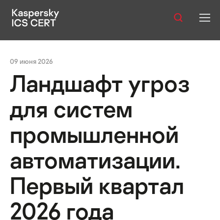
Оглавление:
Публикации
Итоги квартала
Основная статистика
Методика п
09 июня 2026
Услуги
Ландшафт угроз
Уязвимости
для систем
Статистика
промышленной
автоматизации.
Русский
Первый квартал
2026 года