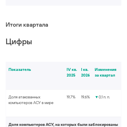
статистика
фишинг
Итоги квартала
Цифры
Показатель
IV кв.
I кв.
Изменения
2025
2026
за квартал
Доля атакованных
19,7%
19,6%
▼
0,1 п. п.
компьютеров АСУ в мире
Доля компьютеров АСУ, на которых были заблокированы