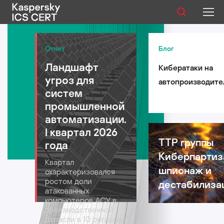
Публикации
Отчет
Блог
Ландшафт
Кибератаки на
Услуги
угроз для
автопроизводите
Уязвимости
систем
такси и
промышленной
логистические
Статистика
автоматизации.
компании: риски 
I квартал 2026
автомобильной
TTP группы
года
индустрии в 2026
Киберпартиз
Русский
Квартал
году
шпионаж и
охарактеризовался
ростом доли
дестабилиза
атакованных
компьютеров АСУ в
производственной
отрасли в 10 регионах