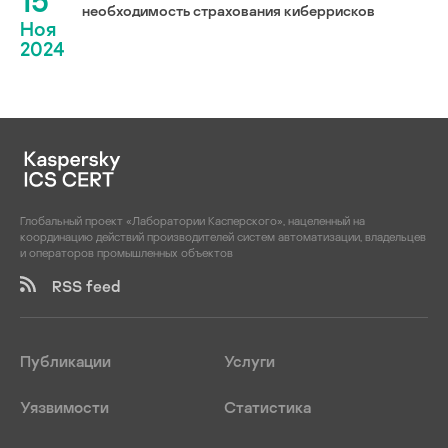
15
необходимость страхования киберрисков
Ноя
2024
Глобальный проект «Лаборатории Касперского», нацеленный на
координацию действий производителей систем автоматизации, владельцев
и операторов промышленных объектов
RSS feed
Публикации
Услуги
Уязвимости
Статистика