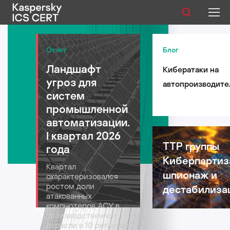
Публикации
Отчет
Блог
Ландшафт
Кибератаки на
Услуги
угроз для
автопроизводите
Уязвимости
систем
такси и
промышленной
логистические
Статистика
автоматизации.
компании: риски 
I квартал 2026
автомобильной
TTP группы
года
индустрии в 2026
Киберпартиз
Русский
Квартал
году
шпионаж и
охарактеризовался
ростом доли
дестабилиза
атакованных
компьютеров АСУ в
производственной
отрасли в 10 регионах