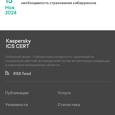
15
необходимость страхования киберрисков
Ноя
2024
Глобальный проект «Лаборатории Касперского», нацеленный на
координацию действий производителей систем автоматизации, владельцев
и операторов промышленных объектов
RSS feed
Публикации
Услуги
Уязвимости
Статистика