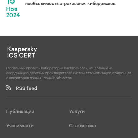
15
необходимость страхования киберрисков
Ноя
2024
Глобальный проект «Лаборатории Касперского», нацеленный на
координацию действий производителей систем автоматизации, владельцев
и операторов промышленных объектов
RSS feed
Публикации
Услуги
Уязвимости
Статистика