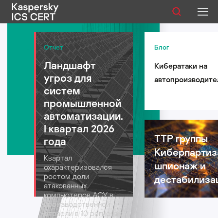
Публикации
Отчет
Блог
Ландшафт
Кибератаки на
Услуги
угроз для
автопроизводите
Уязвимости
систем
такси и
промышленной
логистические
Статистика
автоматизации.
компании: риски 
I квартал 2026
автомобильной
TTP группы
года
индустрии в 2026
Киберпартиз
Русский
Квартал
году
шпионаж и
охарактеризовался
ростом доли
дестабилиза
атакованных
компьютеров АСУ в
производственной
отрасли в 10 регионах