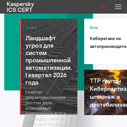
Публикации
Отчет
Блог
Ландшафт
Кибератаки на
Услуги
угроз для
автопроизводите
Уязвимости
систем
такси и
промышленной
логистические
Статистика
автоматизации.
компании: риски 
I квартал 2026
автомобильной
TTP группы
года
индустрии в 2026
Киберпартиз
Русский
Квартал
году
шпионаж и
охарактеризовался
ростом доли
дестабилиза
атакованных
компьютеров АСУ в
производственной
отрасли в 10 регионах