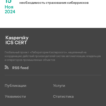
15
необходимость страхования киберрисков
Ноя
2024
Глобальный проект «Лаборатории Касперского», нацеленный на
координацию действий производителей систем автоматизации, владельцев
и операторов промышленных объектов
RSS feed
Публикации
Услуги
Уязвимости
Статистика