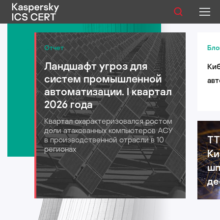
Публикации
Отчет
Бло
Ландшафт угроз для
Киб
Услуги
систем промышленной
авт
Уязвимости
автоматизации. I квартал
лог
2026 года
для
Статистика
Квартал охарактеризовался ростом
202
доли атакованных компьютеров АСУ
TT
в производственной отрасли в 10
регионах
Ки
Русский
шп
де