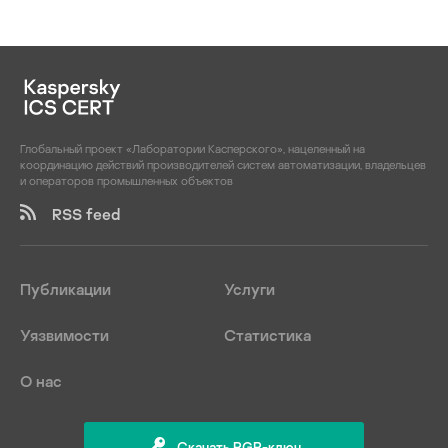
Глобальный проект «Лаборатории Касперского», нацеленный на
координацию действий производителей систем автоматизации, владельцев
и операторов промышленных объектов
RSS feed
Публикации
Услуги
Уязвимости
Статистика
О нас
Скачать PGP-ключ