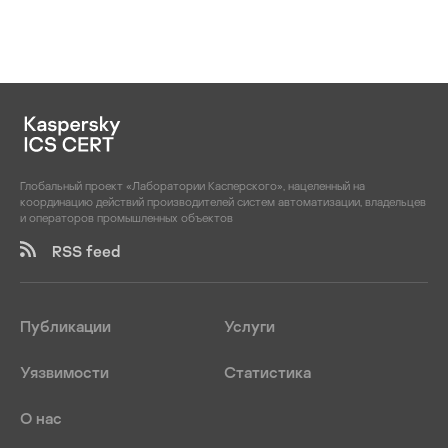
Глобальный проект «Лаборатории Касперского», нацеленный на
координацию действий производителей систем автоматизации, владельцев
и операторов промышленных объектов
RSS feed
Публикации
Услуги
Уязвимости
Статистика
О нас