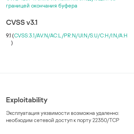
границей окончания буфера
CVSS v3.1
9.1
(
CVSS:3.1/AV:N/AC:L/PR:N/UI:N/S:U/C:H/I:N/A:H
)
Exploitability
Эксплуатация уязвимости возможна удаленно:
необходим сетевой доступ к порту 22350/TCP