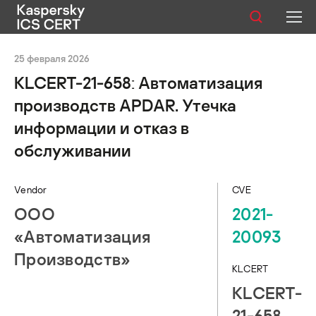
25 февраля 2026
Публикации
KLCERT-21-658: Автоматизация
Услуги
производств APDAR. Утечка
информации и отказ в
Уязвимости
обслуживании
Статистика
Vendor
CVE
ООО
2021-
Русский
«Автоматизация
20093
Производств»
KLCERT
KLCERT-
21-658