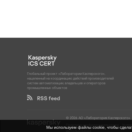
Глобальный проект «Лаборатории Касперского»,
нацеленный на координацию действий производителей
систем автоматизации, владельцев и операторов
промышленных объектов
RSS feed
© 2026 АО «Лаборатория Касперского»
Политика конфиденциальности
Услов
Мы используем файлы cookie, чтобы сделат
использования