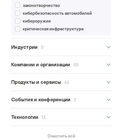
Meltdown
ExPetr
законотворчество
MitM
Leafminer
кибербезопасность автомобилей
Path traversal
MartyMcFly
кибероружие
SegmentSmack
Maze
критическая инфраструктура
Spectre
Mirai
SQL Injection
OMG
Индустрии
5
TTP
PoetRAT
XXE
Purgen
водоснабжение
Компании и организации
ботнет
55
Ragnar Locker
медицинские учреждения
кибершпионаж
Raspite
умное производство
майнеры
ABB
Продукты и сервисы
Reaper
62
умные города
обход каталога
Abbott
REvil
энергетика
отказ в обслуживании
Advantech
Rising Sun
ABB 800xA
События и конференции
2
первичное проникновение
Allen Bradley
Ryuk
ABB Panel Builder 600
переполнение буфера
ASCO Industries
Satori
Advantech WebAccess
Kaspersky Industrial Cybersecurity
Технологии
13
повышение привилегий
AVEVA
Shamoon
Alpfha5
Conference
программы-вымогатели
Bapco
Sharpshooter
AMS Device Manager
Безопасность ИТ для промышленных
Bluetooth
удалённое выполнение кода
Beckhoff
Очистить всё
Sodinokibi
систем
Automation Worx Software Suite