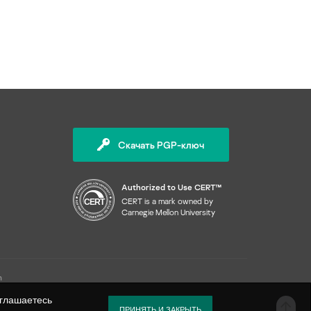
Ethernet
уязвимости
BlueScope
Thrip
CirCarLife
HMI
фишинг
Circontrol
TrickBot
Cisco Industrial Network Director
NAT
Claroty
TRITON
Cisco IOS
OPC UA
DESMI
VPNFilter
Cisco Talos
RAT
Dragos
ZeroCleare
Codesys
TCP/IP
Elexon
Crimson
USB
Emerson
DeltaV
ПЛК
Energias de Portugal
Dnsmasq
интернет вещей
ENISA
Скачать PGP-ключ
e!DISPLAY
обновления
Entes
ENIP
промышленные коммутаторы
EZAutomation
EZ PLC Editor
Authorized to Use CERT™
спутниковая связь
FIRST
EZ Touch Editor
CERT is a mark owned by
Carnegie Mellon University
Fuji Electric
Floating License Manager
General Electric
FL SWITCH
IIC
FR Configurator2
Intel
FRENIC
m
Martem
GP-Pro EX
оглашаетесь
McAfee
IGSS
ПРИНЯТЬ И ЗАКРЫТЬ