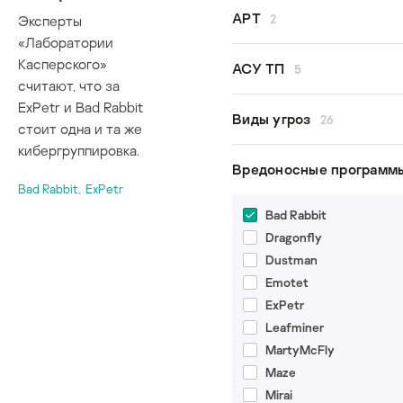
Все авторы
APT
2
Эксперты
Kaspersky ICS CERT
«Лаборатории
Денис Бабаев
Касперского»
GreyEnergy
АСУ ТП
5
Евгений Гончаров
считают, что за
Lazarus
Владимир Дащенко
ExPetr и Bad Rabbit
безопасность АСУ ТП
Виды угроз
26
Вячеслав Копейцев
стоит одна и та же
исследования
Екатерина Рудина
кибергруппировка.
кибербезопасность А
APT
Вредоносные программ
Дмитрий Сатанин
модель угроз
Argument injection
Bad Rabbit
,
ExPetr
промышленная
BlueBorne
Bad Rabbit
кибербезопасность
COVID-19
Dragonfly
FragmentSmack
Dustman
KRACK
Emotet
Meltdown
ExPetr
MitM
Leafminer
Path traversal
MartyMcFly
SegmentSmack
Maze
Spectre
Mirai