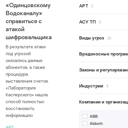
«Одинцовскому
Все авторы
APT
2
Kaspersky ICS CERT
Водоканалу»
Денис Бабаев
справиться с
GreyEnergy
АСУ ТП
5
Евгений Гончаров
Lazarus
атакой
Владимир Дащенко
шифровальщика
безопасность АСУ 
Виды угроз
26
Вячеслав Копейцев
исследования
В результате атаки
Екатерина Рудина
кибербезопасность
APT
под угрозой
Вредоносные програ
Дмитрий Сатанин
модель угроз
Argument injection
оказались данные
промышленная
BlueBorne
абонентов, а также
Bad Rabbit
Законы и регулирова
кибербезопасность
процедура
COVID-19
Dragonfly
выставления счетов.
FragmentSmack
Dustman
187-ФЗ
Индустрии
5
«Лаборатория
KRACK
Emotet
Закон о КИИ
Касперского» нашла
Meltdown
ExPetr
законотворчество
водоснабжение
способ полностью
Компании и организа
MitM
Leafminer
кибербезопасность
медицинские учреж
восстановить
Path traversal
MartyMcFly
автомобилей
умное производств
информацию
ABB
SegmentSmack
Maze
кибероружие
умные города
Abbott
Spectre
Mirai
критическая инфра
APT
,