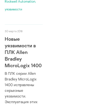
WAGO
Rockwell Automation
,
Software
Wecon
Optergy Proton/Ente
уязвимости
Yokogawa
PAC Control Basic
Yoroi
PAC Control Profess
Береговая охрана 
PACSystems
Лаборатория Каспе
Panel Builder
30 марта 2018
Одинцовский Водок
PCS7
Новые
PC Worx
уязвимости в
PowerLogic
ПЛК Allen
SCALANCE
Bradley
SESU
MicroLogix 1400
SICK MSC800
Siemens EN100
В ПЛК серии Allen
SIMATIC
Bradley MicroLogix
SIMATIC PCS7
1400 исправлены
серьезные
SIMATIC WinCC
уязвимости.
SINUMERIK
Эксплуатация этих
SiNVR 3