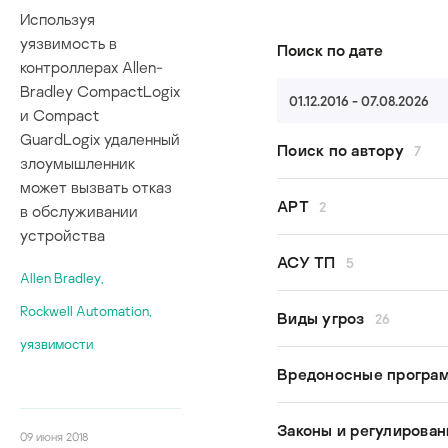
Используя
уязвимость в
Поиск по дате
контроллерах Allen-
Bradley CompactLogix
01.12.2016 - 07.08.2026
и Compact
GuardLogix удаленный
Поиск по автору
7
злоумышленник
может вызвать отказ
Все авторы
APT
2
в обслуживании
Kaspersky ICS CERT
устройства
Денис Бабаев
GreyEnergy
АСУ ТП
5
Евгений Гончаров
Allen Bradley
,
Lazarus
Владимир Дащенко
Rockwell Automation
,
безопасность АСУ 
Виды угроз
26
Вячеслав Копейцев
исследования
уязвимости
Екатерина Рудина
кибербезопасность
APT
Вредоносные програ
Дмитрий Сатанин
модель угроз
Argument injection
промышленная
BlueBorne
Bad Rabbit
Законы и регулирова
кибербезопасность
09 июня 2018
COVID-19