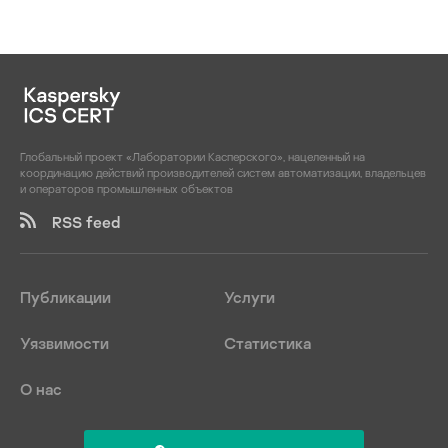
Глобальный проект «Лаборатории Касперского», нацеленный на
координацию действий производителей систем автоматизации, владельцев
и операторов промышленных объектов
RSS feed
Публикации
Услуги
Уязвимости
Статистика
О нас