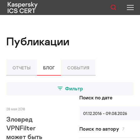
Публикации
Публикации
Услуги
Уязвимости
ОТЧЕТЫ
БЛОГ
СОБЫТИЯ
Статистика
Фильтр
Поиск по дате
Русский
28 мая 2018
01.12.2016 - 09.08.2026
Зловред
VPNFilter
Поиск по автору
7
может быть