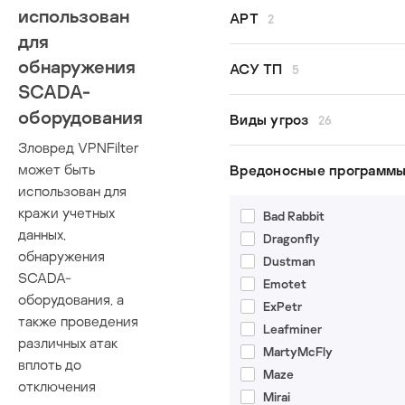
использован
Все авторы
APT
2
Kaspersky ICS CERT
для
Денис Бабаев
обнаружения
GreyEnergy
АСУ ТП
5
Евгений Гончаров
Lazarus
SCADA-
Владимир Дащенко
оборудования
безопасность АСУ ТП
Виды угроз
26
Вячеслав Копейцев
исследования
Зловред VPNFilter
Екатерина Рудина
кибербезопасность АС
APT
может быть
Вредоносные программ
Дмитрий Сатанин
модель угроз
Argument injection
использован для
промышленная
BlueBorne
кражи учетных
Bad Rabbit
кибербезопасность
данных,
COVID-19
Dragonfly
обнаружения
FragmentSmack
Dustman
SCADA-
KRACK
Emotet
оборудования, а
Meltdown
ExPetr
также проведения
MitM
Leafminer
различных атак
Path traversal
MartyMcFly
вплоть до
SegmentSmack
Maze
отключения
Spectre
Mirai