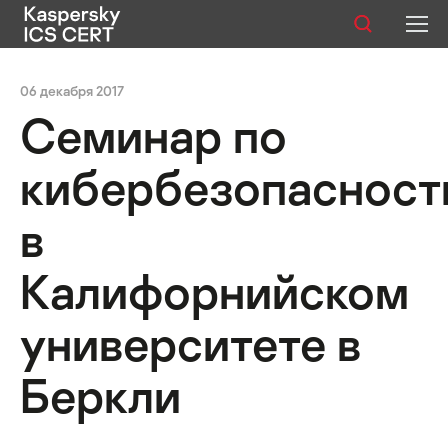
Публикации
06 декабря 2017
Семинар по
Услуги
кибербезопасност
Уязвимости
в
Статистика
Калифорнийском
Русский
университете в
Беркли