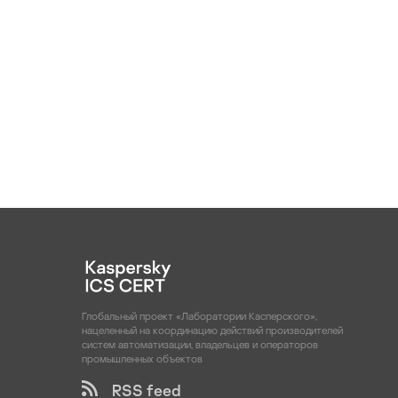
Глобальный проект «Лаборатории Касперского»,
нацеленный на координацию действий производителей
систем автоматизации, владельцев и операторов
промышленных объектов
RSS feed