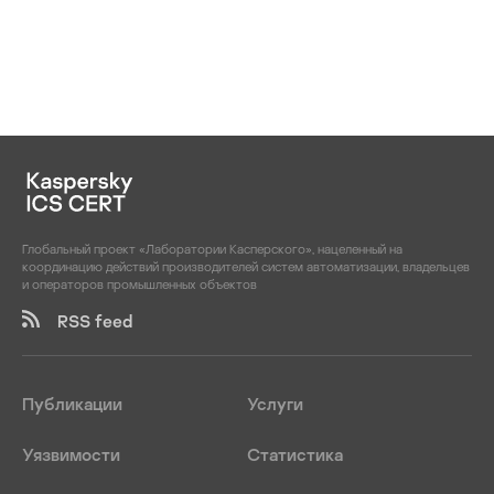
Глобальный проект «Лаборатории Касперского», нацеленный на
координацию действий производителей систем автоматизации, владельцев
и операторов промышленных объектов
RSS feed
Публикации
Услуги
Уязвимости
Статистика