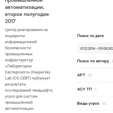
автоматизации,
второе полугодие
2017
Центр реагирования на
Поиск по дате
инциденты
информационной
безопасности
01.12.2016 - 09.08.20
промышленных
инфраструктур
Поиск по автору
«Лаборатории
Касперского» (Kaspersky
Все авторы
APT
30
Lab ICS CERT) публикует
Kaspersky GER
результаты
Kaspersky ICS 
Andariel
АСУ ТП
5
исследований ландшафта
Kaspersky Threa
APT29
угроз для систем
Сергей Ануфри
APT31
кибербезопасн
промышленной
Виды угроз
30
Василий Бузов
APT41
автоматизации,
модель угроз
Евгений Гончар
APT43