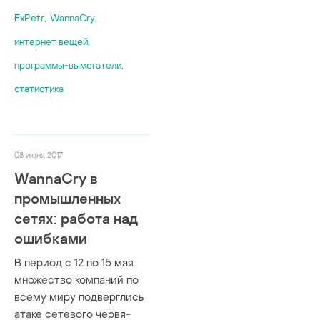
ФСТЭК
SafeNet
ирригация
UMTS
ExPetr
,
WannaCry
,
Хактивисты
TeamViewer
коммунальные 
unitronics
вендоры
ThingsPro Suite
интернет вещей
,
логистика
USB
металлургия
программы-вымогатели
,
VNC
нефтегазовая о
VPN
статистика
пищевая промы
Wi-Fi
производствен
WPA2
ретейл
Физически изо
сети
роботизация
08 июня 2017
видеокамеры
статистика
WannaCry в
интернет веще
строительство
промышленных
искусственный
судостроение
сетях: работа над
квантовые вычи
текстильная п
ошибками
облачные серв
транспорт
прошивки
утилизация отх
В период с 12 по 15 мая
сетевое оборуд
множество компаний по
фармацевтика
стеганография
всему миру подверглись
электронная п
фаззинг
атаке сетевого червя-
энергетика