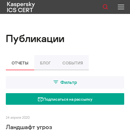
Публикации
Публикации
Услуги
Уязвимости
ОТЧЕТЫ
БЛОГ
СОБЫТИЯ
Статистика
Фильтр
Русский
Подписаться на рассылку
24 апреля 2020
Ландшафт угроз