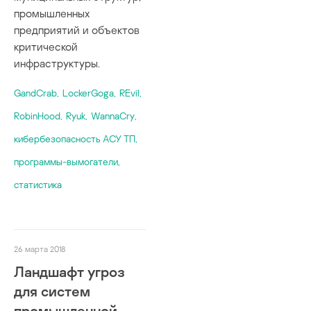
промышленных
предприятий и объектов
критической
инфраструктуры.
GandCrab
,
LockerGoga
,
REvil
,
RobinHood
,
Ryuk
,
WannaCry
,
кибербезопасность АСУ ТП
,
программы-вымогатели
,
статистика
26 марта 2018
Ландшафт угроз
для систем
промышленной