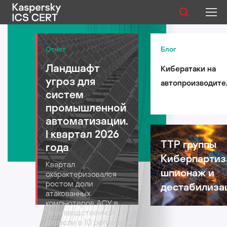
Публикации
Отчет
Блог
Ландшафт
Кибератаки на
Услуги
угроз для
автопроизводите
Уязвимости
систем
такси и
промышленной
логистические
Статистика
автоматизации.
компании: риски 
I квартал 2026
автомобильной
TTP группы
года
индустрии в 2026
Киберпартиз
Русский
Квартал
году
шпионаж и
охарактеризовался
ростом доли
дестабилиза
атакованных
компьютеров АСУ в
производственной
отрасли в 10 регионах