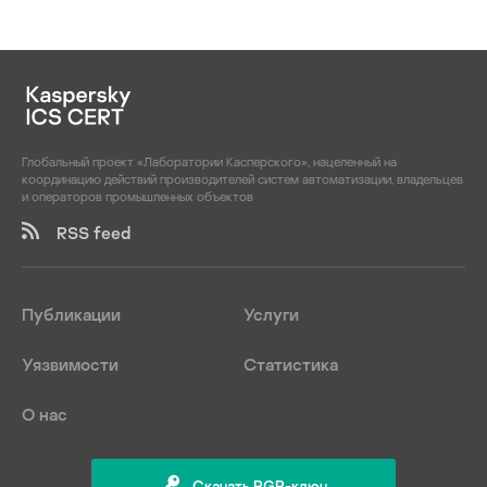
Глобальный проект «Лаборатории Касперского», нацеленный на
координацию действий производителей систем автоматизации, владельцев
и операторов промышленных объектов
RSS feed
Публикации
Услуги
Уязвимости
Статистика
О нас
Скачать PGP-ключ