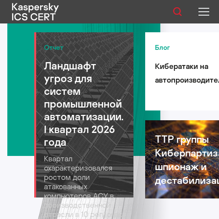
Публикации
Отчет
Блог
Ландшафт
Кибератаки на
Услуги
угроз для
автопроизводите
Уязвимости
систем
такси и
промышленной
логистические
Статистика
автоматизации.
компании: риски 
I квартал 2026
автомобильной
TTP группы
года
индустрии в 2026
Киберпартиз
Русский
Квартал
году
шпионаж и
охарактеризовался
ростом доли
дестабилиза
атакованных
компьютеров АСУ в
производственной
отрасли в 10 регионах