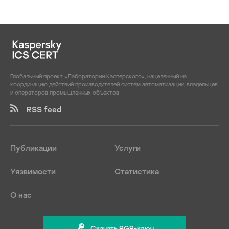
Глобальный проект «Лаборатории Касперского», нацеленный на
координацию действий производителей систем автоматизации, владельцев
и операторов промышленных объектов
RSS feed
Публикации
Услуги
Уязвимости
Статистика
О нас
Скачать PGP-ключ