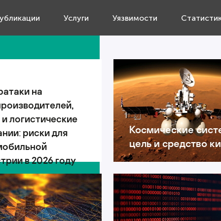
убликации
Услуги
Уязвимости
Статисти
ратаки на
производителей,
 и логистические
Космические сист
нии: риски для
цель и средство к
мобильной
трии в 2026 году