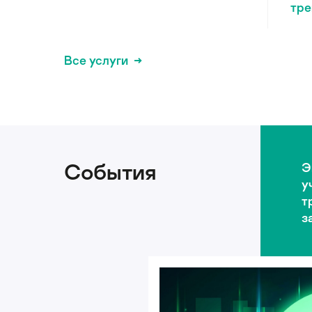
тре
Все услуги
События
Э
у
т
з