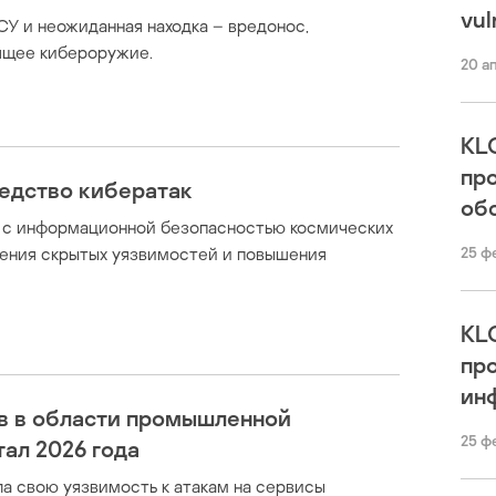
vul
СУ и неожиданная находка – вредонос,
оящее кибероружие.
20 а
KL
пр
редство кибератак
об
х с информационной безопасностью космических
ения скрытых уязвимостей и повышения
25 ф
KL
пр
ин
в в области промышленной
25 ф
ал 2026 года
а свою уязвимость к атакам на сервисы