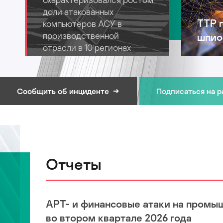
доли атакованных
TTP 
компьютеров АСУ в
производственной
шпио
отрасли в 10 регионах
Сообщить об инциденте
Подписаться на 
Отчеты
APT- и финансовые атаки на промы
во втором квартале 2026 года