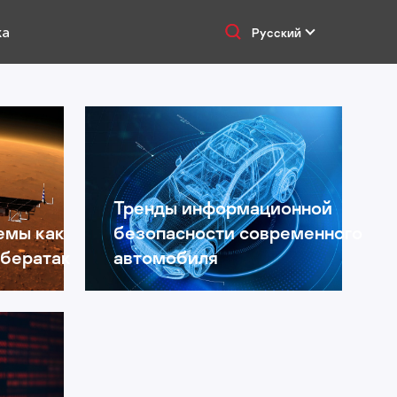
ка
Русский
Тренды информационной
емы как
безопасности современного
ибератак
автомобиля