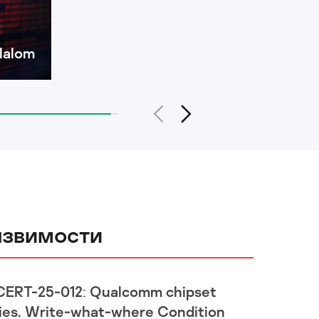
lalom
язвимости
CERT-25-012: Qualcomm chipset
ies. Write-what-where Condition