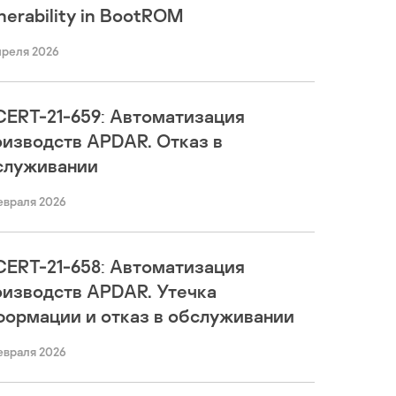
nerability in BootROM
преля 2026
CERT-21-659: Автоматизация
оизводств APDAR. Отказ в
служивании
евраля 2026
CERT-21-658: Автоматизация
оизводств APDAR. Утечка
формации и отказ в обслуживании
евраля 2026