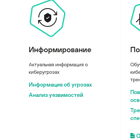
Информирование
По
Актуальная информация о
Обу
киберугрозах
киб
тре
Информация об угрозах
По
Анализ уязвимостей
осв
Тре
спе
О