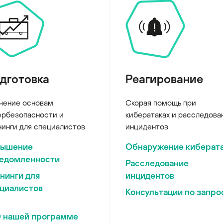
дготовка
Реагирование
чение основам
Скорая помощь при
ербезопасности и
кибератаках и расследова
нинги для специалистов
инцидентов
вышение
Обнаружение киберат
едомленности
Расследование
нинги для
инцидентов
циалистов
Консультации по запро
 нашей программе