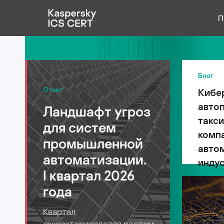
П
Публикации
Услуги
Блог
Отчет
Кибе
Уязвимости
авто
Ландшафт угроз
Статистика
такси
для систем
компа
промышленной
авто
автоматизации.
индус
Русский
I квартал 2026
года
Квартал
охарактеризовался ростом