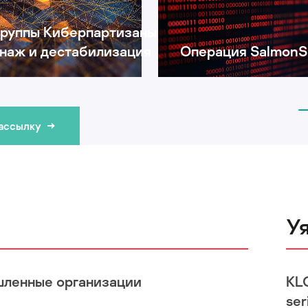
группы Киберпартизаны:
наж и дестабилизация
Операция SalmonS
рассылку
У
шленные организации
KL
ser