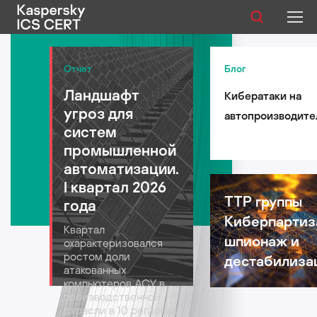
Публикации
Отчет
Блог
Ландшафт
Кибератаки на
Услуги
угроз для
автопроизводите
Уязвимости
систем
такси и
промышленной
логистические
Статистика
автоматизации.
компании: риски 
I квартал 2026
автомобильной
TTP группы
года
индустрии в 2026
Киберпартиз
Русский
Квартал
году
шпионаж и
охарактеризовался
ростом доли
дестабилиза
атакованных
компьютеров АСУ в
производственной
отрасли в 10 регионах