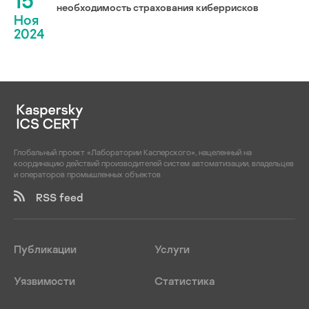
15
необходимость страхования киберрисков
Ноя
2024
Глобальный проект «Лаборатории Касперского», нацеленный на
координацию действий производителей систем автоматизации, владельцев
и операторов промышленных объектов
RSS feed
Публикации
Услуги
Уязвимости
Статистика