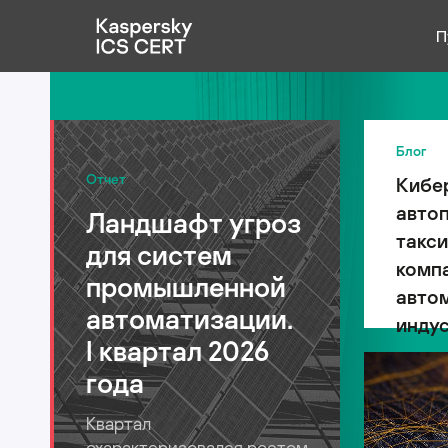
П
Публикации
Услуги
Блог
Отчет
Кибе
Уязвимости
авто
Ландшафт угроз
Статистика
такси
для систем
компа
промышленной
авто
автоматизации.
индус
Русский
I квартал 2026
года
Квартал
охарактеризовался ростом