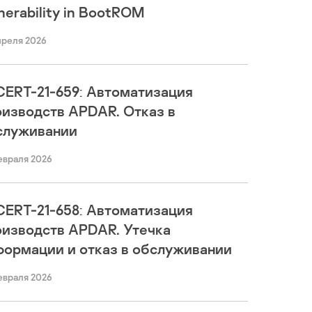
nerability in BootROM
преля 2026
CERT-21-659: Автоматизация
оизводств APDAR. Отказ в
служивании
евраля 2026
CERT-21-658: Автоматизация
оизводств APDAR. Утечка
формации и отказ в обслуживании
евраля 2026