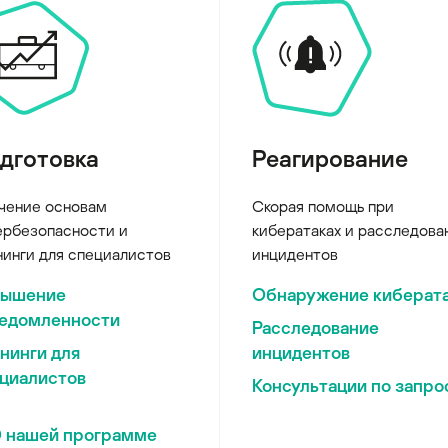
дготовка
Реагирование
чение основам
Скорая помощь при
ербезопасности и
кибератаках и расследова
нинги для специалистов
инцидентов
вышение
Обнаружение киберат
едомленности
Расследование
нинги для
инцидентов
циалистов
Консультации по запро
 нашей программе