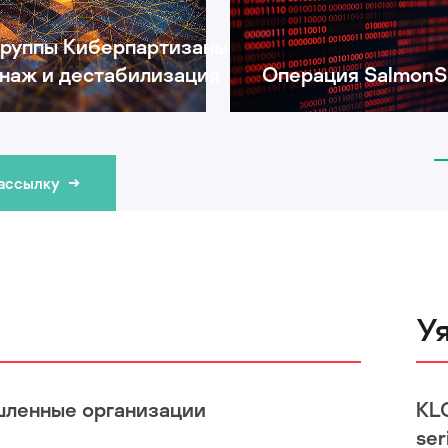
группы Киберпартизаны:
наж и дестабилизация
Операция SalmonS
рассылку
У
шленные организации
KL
ser