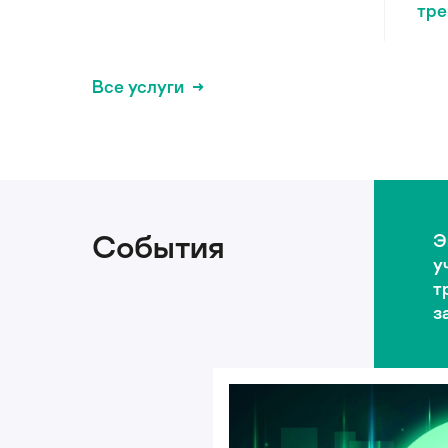
тре
Все услуги
События
Э
у
т
з