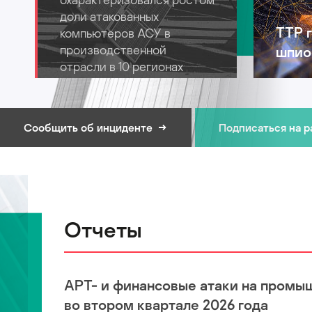
доли атакованных
TTP 
компьютеров АСУ в
производственной
шпио
отрасли в 10 регионах
Сообщить об инциденте
Подписаться на 
Отчеты
APT- и финансовые атаки на промы
во втором квартале 2026 года