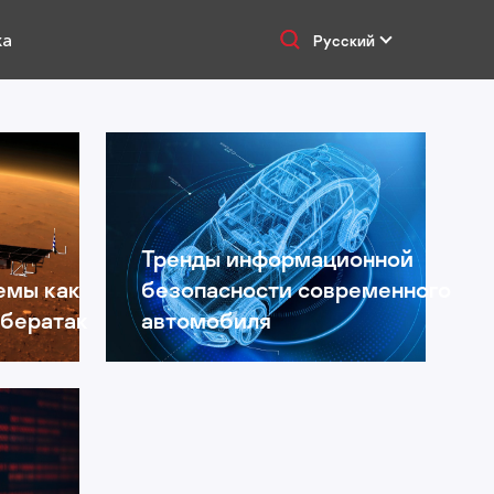
ка
Русский
Тренды информационной
емы как
безопасности современного
ибератак
автомобиля