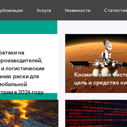
убликации
Услуги
Уязвимости
Статисти
ратаки на
производителей,
 и логистические
Космические сист
нии: риски для
цель и средство к
мобильной
трии в 2026 году