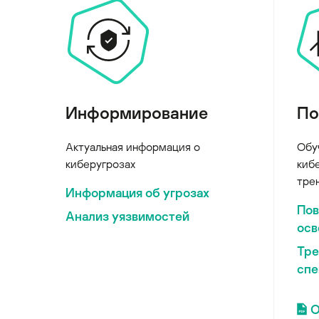
Информирование
По
Актуальная информация о
Обу
киберугрозах
киб
тре
Информация об угрозах
По
Анализ уязвимостей
осв
Тре
спе
О