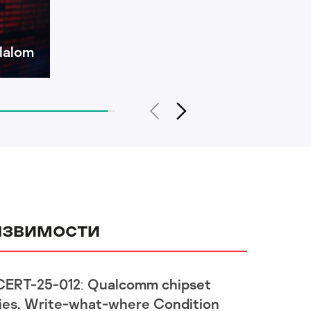
lalom
язвимости
CERT-25-012: Qualcomm chipset
ies. Write-what-where Condition