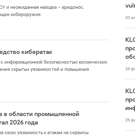
vul
СУ и неожиданная находка – вредонос,
оящее кибероружие.
20 а
KL
пр
редство кибератак
об
х с информационной безопасностью космических
ения скрытых уязвимостей и повышения
25 ф
KL
пр
ин
в в области промышленной
25 ф
ал 2026 года
а свою уязвимость к атакам на сервисы