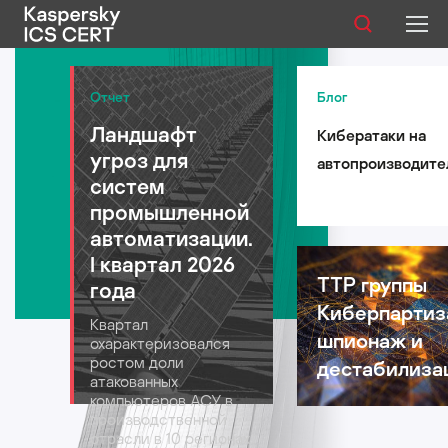
Публикации
Отчет
Блог
Ландшафт
Кибератаки на
Услуги
угроз для
автопроизводите
Уязвимости
систем
такси и
промышленной
логистические
Статистика
автоматизации.
компании: риски 
I квартал 2026
автомобильной
TTP группы
года
индустрии в 2026
Киберпартиз
Русский
Квартал
году
шпионаж и
охарактеризовался
ростом доли
дестабилиза
атакованных
компьютеров АСУ в
производственной
отрасли в 10 регионах