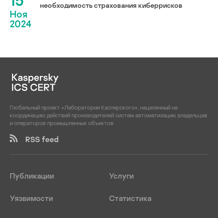
15
необходимость страхования киберрисков
Ноя
2024
Глобальный проект «Лаборатории Касперского», нацеленный на
координацию действий производителей систем автоматизации, владельцев
и операторов промышленных объектов
RSS feed
Публикации
Услуги
Уязвимости
Статистика