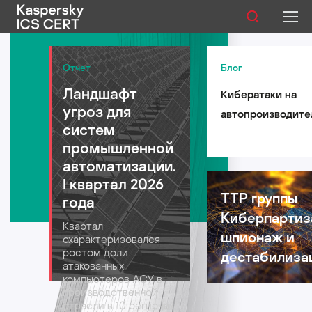
Публикации
Отчет
Блог
Ландшафт
Кибератаки на
Услуги
угроз для
автопроизводите
Уязвимости
систем
такси и
промышленной
логистические
Статистика
автоматизации.
компании: риски 
I квартал 2026
автомобильной
TTP группы
года
индустрии в 2026
Киберпартиз
Русский
Квартал
году
шпионаж и
охарактеризовался
ростом доли
дестабилиза
атакованных
компьютеров АСУ в
производственной
отрасли в 10 регионах