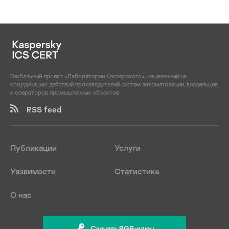
Глобальный проект «Лаборатории Касперского», нацеленный на
координацию действий производителей систем автоматизации, владельцев
и операторов промышленных объектов
RSS feed
Публикации
Услуги
Уязвимости
Статистика
О нас
Скачать PGP-ключ