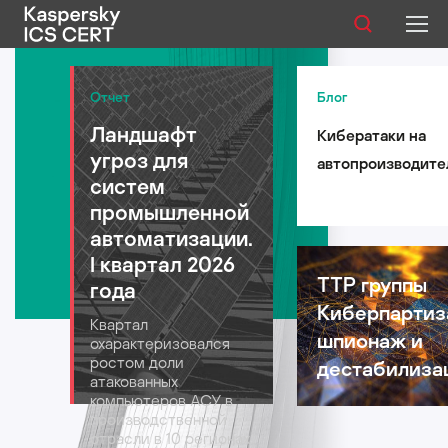
Публикации
Отчет
Блог
Ландшафт
Кибератаки на
Услуги
угроз для
автопроизводите
Уязвимости
систем
такси и
промышленной
логистические
Статистика
автоматизации.
компании: риски 
I квартал 2026
автомобильной
TTP группы
года
индустрии в 2026
Киберпартиз
Русский
Квартал
году
шпионаж и
охарактеризовался
ростом доли
дестабилиза
атакованных
компьютеров АСУ в
производственной
отрасли в 10 регионах