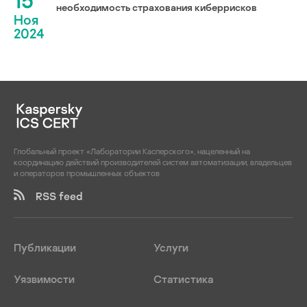
15
необходимость страхования киберрисков
Ноя
2024
Глобальный проект «Лаборатории Касперского», нацеленный на
координацию действий производителей систем автоматизации, владельцев
и операторов промышленных объектов
RSS feed
Публикации
Услуги
Уязвимости
Статистика