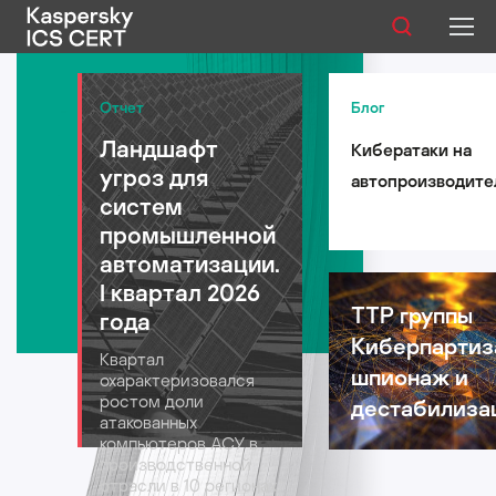
Публикации
Отчет
Блог
Ландшафт
Кибератаки на
Услуги
угроз для
автопроизводите
Уязвимости
систем
такси и
промышленной
логистические
Статистика
автоматизации.
компании: риски 
I квартал 2026
автомобильной
TTP группы
года
индустрии в 2026
Киберпартиз
Русский
Квартал
году
шпионаж и
охарактеризовался
ростом доли
дестабилиза
атакованных
компьютеров АСУ в
производственной
отрасли в 10 регионах