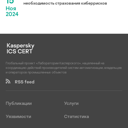
15
необходимость страхования киберрисков
Ноя
2024
Глобальный проект «Лаборатории Касперского», нацеленный на
координацию действий производителей систем автоматизации, владельцев
и операторов промышленных объектов
RSS feed
Публикации
Услуги
Уязвимости
Статистика