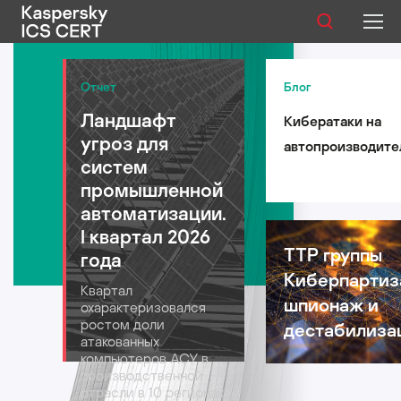
Публикации
Отчет
Блог
Ландшафт
Кибератаки на
Услуги
угроз для
автопроизводите
Уязвимости
систем
такси и
промышленной
логистические
Статистика
автоматизации.
компании: риски 
I квартал 2026
автомобильной
TTP группы
года
индустрии в 2026
Киберпартиз
Русский
Квартал
году
шпионаж и
охарактеризовался
ростом доли
дестабилиза
атакованных
компьютеров АСУ в
производственной
отрасли в 10 регионах