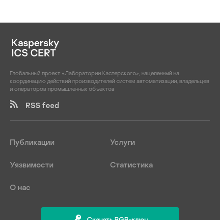
Глобальный проект «Лаборатории Касперского», нацеленный на
координацию действий производителей систем автоматизации, владельцев
и операторов промышленных объектов
RSS feed
Публикации
Услуги
Уязвимости
Статистика
О нас
Скачать PGP-ключ