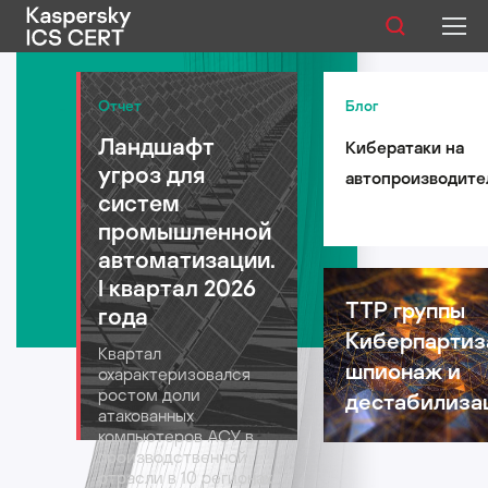
Публикации
Отчет
Блог
Ландшафт
Кибератаки на
Услуги
угроз для
автопроизводите
Уязвимости
систем
такси и
промышленной
логистические
Статистика
автоматизации.
компании: риски 
I квартал 2026
автомобильной
TTP группы
года
индустрии в 2026
Киберпартиз
Русский
Квартал
году
шпионаж и
охарактеризовался
ростом доли
дестабилиза
атакованных
компьютеров АСУ в
производственной
отрасли в 10 регионах