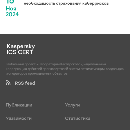
15
необходимость страхования киберрисков
Ноя
2024
Глобальный проект «Лаборатории Касперского», нацеленный на
координацию действий производителей систем автоматизации, владельцев
и операторов промышленных объектов
RSS feed
Публикации
Услуги
Уязвимости
Статистика