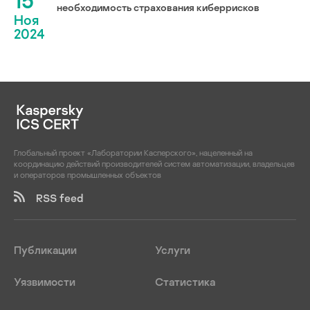
15
необходимость страхования киберрисков
Ноя
2024
Глобальный проект «Лаборатории Касперского», нацеленный на
координацию действий производителей систем автоматизации, владельцев
и операторов промышленных объектов
RSS feed
Публикации
Услуги
Уязвимости
Статистика