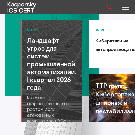
Публикации
Отчет
Блог
Ландшафт
Кибератаки на
Услуги
угроз для
автопроизводите
Уязвимости
систем
такси и
промышленной
логистические
Статистика
автоматизации.
компании: риски 
I квартал 2026
автомобильной
TTP группы
года
индустрии в 2026
Киберпартиз
Русский
Квартал
году
шпионаж и
охарактеризовался
ростом доли
дестабилиза
атакованных
компьютеров АСУ в
производственной
отрасли в 10 регионах