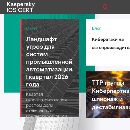
Публикации
Отчет
Блог
Ландшафт
Кибератаки на
Услуги
угроз для
автопроизводите
Уязвимости
систем
такси и
промышленной
логистические
Статистика
автоматизации.
компании: риски 
I квартал 2026
автомобильной
TTP группы
года
индустрии в 2026
Киберпартиз
Русский
Квартал
году
шпионаж и
охарактеризовался
ростом доли
дестабилиза
атакованных
компьютеров АСУ в
производственной
отрасли в 10 регионах