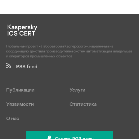
Глобальный проект «Лаборатории Касперского», нацеленный на
координацию действий производителей систем автоматизации, владельцев
и операторов промышленных объектов
RSS feed
Публикации
Услуги
Уязвимости
Статистика
О нас
Скачать PGP-ключ