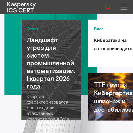
Публикации
Отчет
Блог
Ландшафт
Кибератаки на
Услуги
угроз для
автопроизводите
Уязвимости
систем
такси и
промышленной
логистические
Статистика
автоматизации.
компании: риски 
I квартал 2026
автомобильной
TTP группы
года
индустрии в 2026
Киберпартиз
Русский
Квартал
году
шпионаж и
охарактеризовался
ростом доли
дестабилиза
атакованных
компьютеров АСУ в
производственной
отрасли в 10 регионах