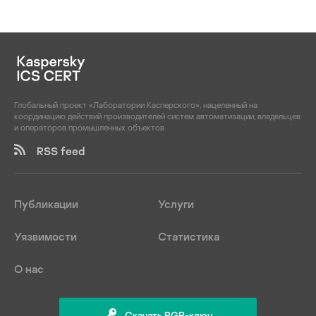
Глобальный проект «Лаборатории Касперского», нацеленный на
координацию действий производителей систем автоматизации, владельцев
и операторов промышленных объектов
RSS feed
Публикации
Услуги
Уязвимости
Статистика
О нас
Скачать PGP-ключ