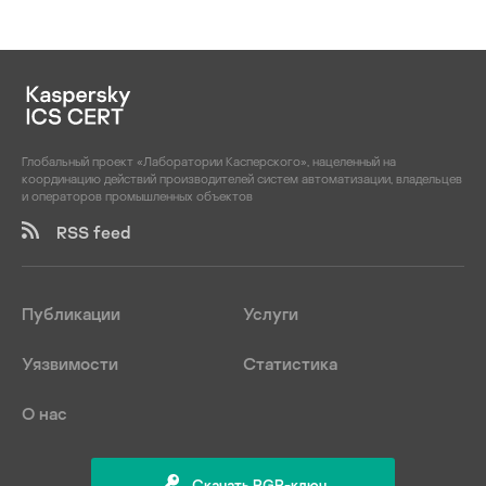
Глобальный проект «Лаборатории Касперского», нацеленный на
координацию действий производителей систем автоматизации, владельцев
и операторов промышленных объектов
RSS feed
Публикации
Услуги
Уязвимости
Статистика
О нас
Скачать PGP-ключ