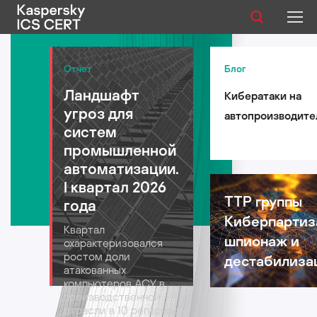
Публикации
Отчет
Блог
Ландшафт
Кибератаки на
Услуги
угроз для
автопроизводите
Уязвимости
систем
такси и
промышленной
логистические
Статистика
автоматизации.
компании: риски 
I квартал 2026
автомобильной
TTP группы
года
индустрии в 2026
Киберпартиз
Русский
Квартал
году
шпионаж и
охарактеризовался
ростом доли
дестабилиза
атакованных
компьютеров АСУ в
производственной
отрасли в 10 регионах